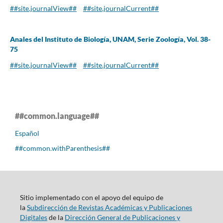
##site.journalView##
##site.journalCurrent##
Anales del Instituto de Biología, UNAM, Serie Zoología, Vol. 38-
75
##site.journalView##
##site.journalCurrent##
##common.language##
Español
##common.withParenthesis##
Sitio implementado con el apoyo del equipo de
la
Subdirección de Revistas Académicas y Publicaciones
Digitales
de la
Dirección General de Publicaciones y